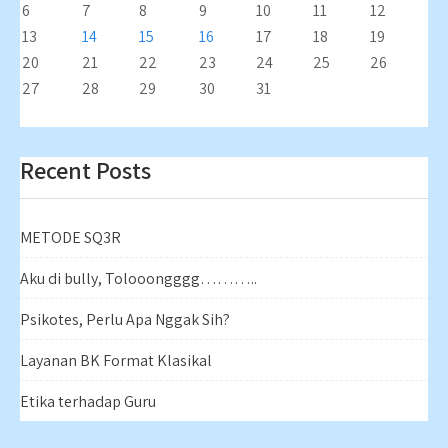
6
7
8
9
10
11
12
13
14
15
16
17
18
19
20
21
22
23
24
25
26
27
28
29
30
31
Recent Posts
METODE SQ3R
Aku di bully, Tolooongggg………..
Psikotes, Perlu Apa Nggak Sih?
Layanan BK Format Klasikal
Etika terhadap Guru