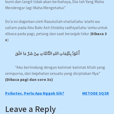
bumi dan langit tidak akan berbahaya, Dia-lah Yang Maha
Mendengar lagi Maha Mengetahui.”
Do’a ini diajarkan oleh Rasulullah shallallahu ‘alaihi wa
sallam pada Abu Bakr Ash Shiddiq radhiyallahu ‘anhu untuk
dibaca pada pagi, petang dan saat beranjak tidur (
Dibaca 3
x
)
أَعُوْذُ بِكَلِمَاتِ اللهِ التَّامَّاتِ مِنْ شَرِّ مَا خَلَقَ
“Aku berlindung dengan kalimat-kalimat Allah yang
sempurna, dari kejahatan sesuatu yang diciptakan Nya.”
(Dibaca pagi dan sore 3x)
Post
Psikotes, Perlu Apa Nggak Sih?
METODE SQ3R
navigation
Leave a Reply