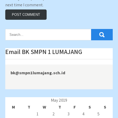
next time I comment.
Email BK SMPN 1 LUMAJANG
bk@smpn1lumajang.sch.id
May 2019
M
T
W
T
F
S
S
1
2
3
4
5